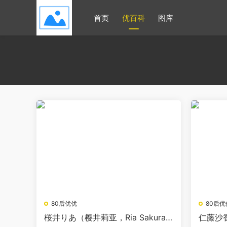
首页
优百科
图库
80后优优
80后优
桜井りあ（樱井莉亚，Ria Sakura
仁藤沙香 