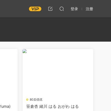
登录
注册
80后优优
uma)
笹倉杏 緒川 はる おがわ はる