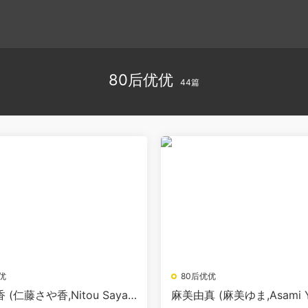
80后优优
44篇
优
80后优优
(仁藤さや香,Nitou Sayak
麻美由真 (麻美ゆま,Asami Y