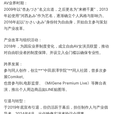
AV业界时期：
2009年以“杏あづさ”名义出道，之后更名为“来栖千夏”，2013
年起使用“河西あみ”作为艺名，逐渐确立个人风格与影响力。
2016年起以“かさいあみ”身份转为自由身，开始自主参与策划
与产业改革。
产业改革与组织活动：
2018年，为因应业界制度变化，成立自由AV女演员联盟，推动
对自由职业者的制度保障。并设立入会门槛以确保专业性。
跨界发展：
参与同人创作，创立**“中田原澤学院”**同人社团，曾多次参
展Comiket。
也曾参与BL电影监督、《MilGene Premium Live》等舞台表
演，推出个人周边商品如LINE贴图等。
引退与转型：
于2019年底宣布引退，但仍活跃于幕后，担任制作人与产业倡
导者。2024年6月，出任映像实演者协议会理事。