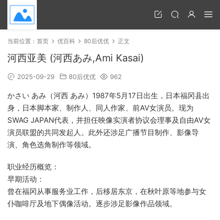
当前位置：
首页
优百科
80后优优
正文
河西亚美 (河西あみ,Ami Kasai)
2025-09-29
80后优优
962
かさい あみ（河西 あみ）1987年5月17日出生，日本福冈县出
身，日本脚本家、制作人、同人作家、前AV女演员。现为
SWAG JAPAN代表，并担任映像实演者协议会理事及自由AV女
演员联盟的共同发起人。此外还涉足广播节目制作、影像导
演、角色选角制作等领域。
职业经历概览：
早期活动：
曾在福冈从事服务业工作，后移居东京，在秋叶原等地参与女
仆咖啡厅及地下偶像活动。逐步涉足影像作品领域。