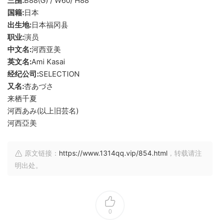
三围:
B88(G) / W60/ H88
国籍:
日本
出生地:
日本福冈县
职业:
演员
中文名:
河西亚美
英文名:
Ami Kasai
经纪公司:
SELECTION
又名:
杏あづさ
来栖千夏
河西あみ(以上旧芸名)
河西亞美
原文链接：
https://www.1314qq.vip/854.html
，转载请注
明出处。
0