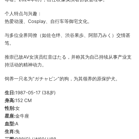
个人特点与兴趣：
热爱动漫、Cosplay、自行车等御宅文化。
与多位业界同僚（如佐仓绊、渋谷果歩、阿部乃みく）交情甚
笃。
推崇已故AV女演员红音ほたる，并称其为自己持续从事产业支
持活动的精神动力。
饲养一只名为“ガチャピン”的狗，为其领养的原保护犬。
生日:
1987-05-17 (38岁)
身高:
152 CM
性别:
女
星座:
金牛座
血型:
A
生肖:
兔