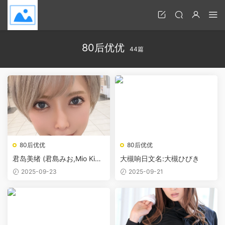
80后优优
44篇
80后优优
80后优优
君岛美绪 (君島みお,Mio Kimij
大槻响日文名:大槻ひびき
ima)
2025-09-23
2025-09-21