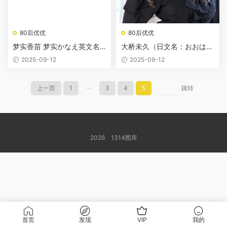
80后优优
80后优优
梦实香苗 梦实かなえ英文名:Y
大桥未久（日文名：おおはし
umemi Kanae
みく）
2025-09-12
2025-09-12
上一页
1
···
3
4
5
跳转
2026 1314图库
首页
发现
VIP
我的