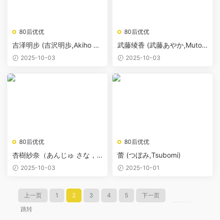
80后优优
80后优优
吉泽明步 (吉沢明歩,Akiho Yo
武藤绫香 (武藤あやか,Muto A
shizawa)
yaka)
2025-10-03
2025-10-03
80后优优
80后优优
杏樹紗奈（あんじゅ さな，A
蕾 (つぼみ,Tsubomi)
nju Sana）
2025-10-03
2025-10-01
上一页
1
2
3
4
5
下一页
跳转