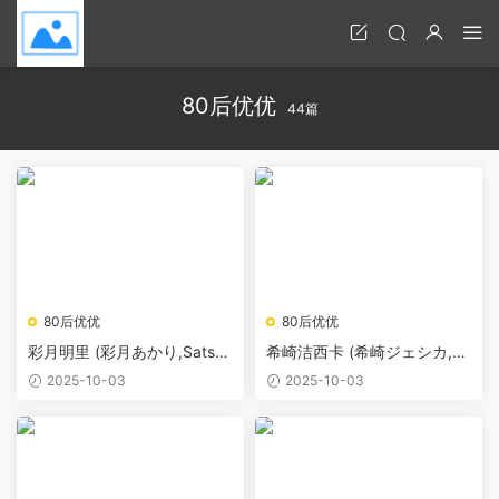
80后优优
44篇
80后优优
80后优优
彩月明里 (彩月あかり,Satsuk
希崎洁西卡 (希崎ジェシカ,Ki
i Akari)
zaki Jessica)
2025-10-03
2025-10-03