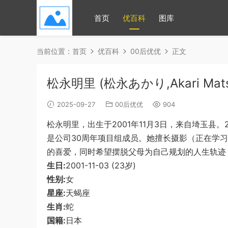
首页
优百科
图库
当前位置：
首页
优百科
00后优优
正文
松永明里 (松永あかり,Akari Mats
2025-09-27
00后优优
904
松永明里，出生于2001年11月3日，来自埼玉县
是公司30周年项目组成员。她擅长摄影（正在学
的喜爱，同时希望摆脱父母为自己规划的人生轨迹
生日:
2001-11-03 (23岁)
性别:
女
星座:
天蝎座
生肖:
蛇
国籍:
日本