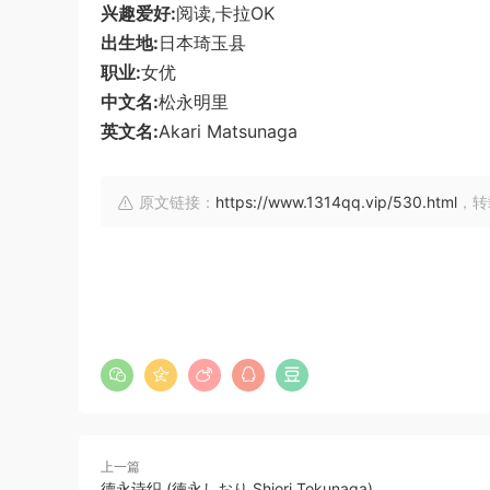
兴趣爱好:
阅读,卡拉OK
出生地:
日本琦玉县
职业:
女优
中文名:
松永明里
英文名:
Akari Matsunaga
原文链接：
https://www.1314qq.vip/530.html
，转
上一篇
德永诗织 (徳永しおり,Shiori Tokunaga)