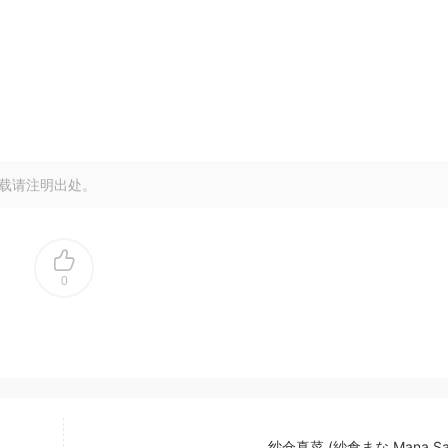
载请注明出处。
0
纱仓真菜 (紗倉まな,Mana Sak