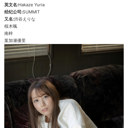
英文名:
Hakaze Yuria
经纪公司:
SUMMIT
又名:
渋谷えりな
桜木颯
南梓
葉加瀬優里