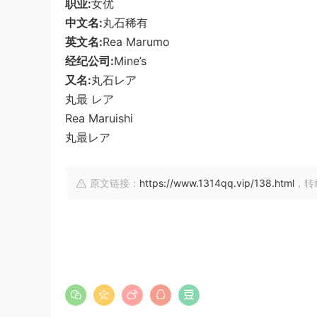
职业:
女优
中文名:
丸石稀有
英文名:
Rea Marumo
经纪公司:
Mine’s
又名:
丸石レア
丸最 レア
Rea Maruishi
丸最レア
原文链接：
https://www.1314qq.vip/138.html
，转