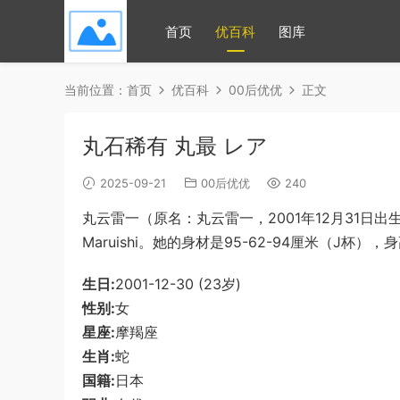
首页
优百科
图库
当前位置：
首页
优百科
00后优优
正文
丸石稀有 丸最 レア
2025-09-21
00后优优
240
丸云雷一（原名：丸云雷一，2001年12月31日出生
Maruishi。她的身材是95-62-94厘米（J杯）
生日:
2001-12-30 (23岁)
性别:
女
星座:
摩羯座
生肖:
蛇
国籍:
日本