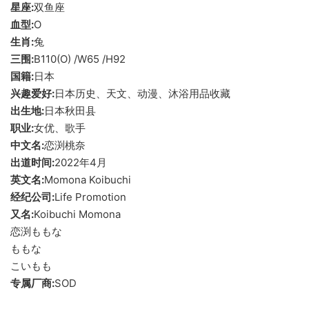
星座:
双鱼座
血型:
O
生肖:
兔
三围:
B110(O) /W65 /H92
国籍:
日本
兴趣爱好:
日本历史、天文、动漫、沐浴用品收藏
出生地:
日本秋田县
职业:
女优、歌手
中文名:
恋渕桃奈
出道时间:
2022年4月
英文名:
Momona Koibuchi
经纪公司:
Life Promotion
又名:
Koibuchi Momona
恋渕ももな
ももな
こいもも
专属厂商:
SOD