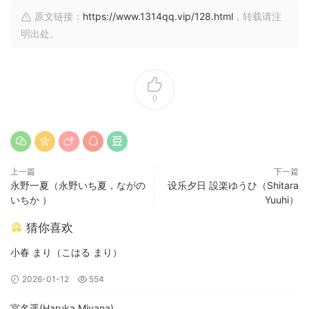
原文链接：
https://www.1314qq.vip/128.html
，转载请注
明出处。
0
上一篇
下一篇
永野一夏（永野いち夏，ながの
设乐夕日 設楽ゆうひ（Shitara
いちか ）
Yuuhi）
猜你喜欢
小春 まり（こはる まり）
2026-01-12
554
宮名遥(Haruka Miyana)