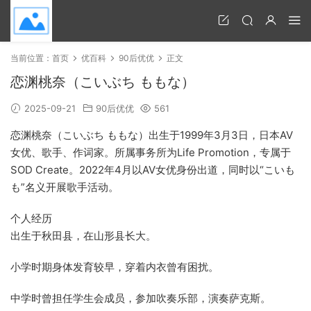
当前位置：
首页
优百科
90后优优
正文
恋渊桃奈（こいぶち ももな）
2025-09-21
90后优优
561
恋渊桃奈（こいぶち ももな）出生于1999年3月3日，日本AV
女优、歌手、作词家。所属事务所为Life Promotion，专属于
SOD Create。2022年4月以AV女优身份出道，同时以“こいも
も”名义开展歌手活动。
个人经历
出生于秋田县，在山形县长大。
小学时期身体发育较早，穿着内衣曾有困扰。
中学时曾担任学生会成员，参加吹奏乐部，演奏萨克斯。