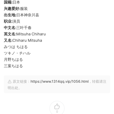
国籍:
日本
兴趣爱好:
服装
出生地:
日本神奈川县
职业:
演员
中文名:
三叶千春
英文名:
Mitsuha Chiharu
又名:
Chiharu Mitsuha
みつは ちはる
ツキノ・チハル
月野ちはる
三葉ちはる
原文链接：
https://www.1314qq.vip/1056.html
，转载请注
明出处。
0