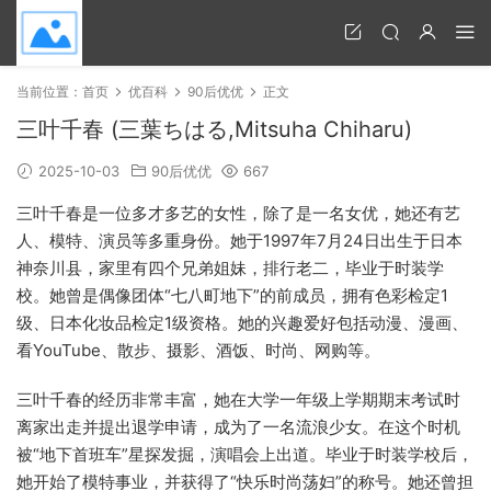
当前位置：
首页
优百科
90后优优
正文
三叶千春 (三葉ちはる,Mitsuha Chiharu)
2025-10-03
90后优优
667
三叶千春是一位多才多艺的女性，除了是一名女优，她还有艺
人、模特、演员等多重身份。她于1997年7月24日出生于日本
神奈川县，家里有四个兄弟姐妹，排行老二，毕业于时装学
校。她曾是偶像团体“七八町地下”的前成员，拥有色彩检定1
级、日本化妆品检定1级资格。她的兴趣爱好包括动漫、漫画、
看YouTube、散步、摄影、酒饭、时尚、网购等。
三叶千春的经历非常丰富，她在大学一年级上学期期末考试时
离家出走并提出退学申请，成为了一名流浪少女。在这个时机
被“地下首班车”星探发掘，演唱会上出道。毕业于时装学校后，
她开始了模特事业，并获得了“快乐时尚荡妇”的称号。她还曾担