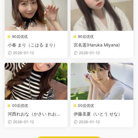
90后优优
90后优优
小春 まり（こはる まり）
宮名遥(Haruka Miyana)
2026-01-12
2026-01-12
00后优优
00后优优
河西れおな（かさい れお
伊藤圣夏（いとう せな）
な）
2026-01-12
2026-01-12